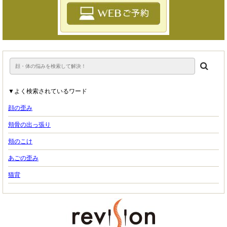
▼よく検索されているワード
顔の歪み
頬骨の出っ張り
頬のこけ
あごの歪み
猫背