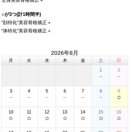
全身美容骨格矯正＋
○が3つ(計1時間半)
“顔特化”美容骨格矯正＋
“体特化”美容骨格矯正＋
2026年8月
月
火
水
木
金
土
日
1
2
－
－
3
4
5
6
7
8
9
－
－
－
－
－
－
○
10
11
12
13
14
15
16
○
○
○
○
○
○
○