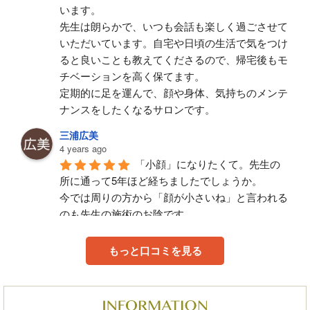
います。
先生は朗らかで、いつも会話も楽しく過ごさせて
いただいています。自宅や日頃の生活で気をつけ
ると良いことも教えてくださるので、帰宅後もモ
チベーションを高く保てます。
定期的に足を運んで、顔や身体、気持ちのメンテ
ナンスをしたくなるサロンです。
三浦広美
4 years ago
「小顔」になりたくて。先生の
所に通って5年ほど経ちましたでしょうか。
今では周りの方から「顔が小さいね」と言われる
のも先生の施術のお陰です。
身体の不調や、顔面や体型の悩みを伝えると、誠
もっと口コミを見る
心誠意施術してくださります。毎回、不調な部位
をピンポイントで施術してくださり、施術中から
施術後までとても気持ち良く、目に見えて効果を