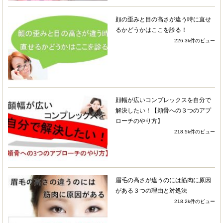
4 years ago
小顔にしたい思いと、顔の歪
顔の歪みと目の高さが違う時に直せ
み、特に笑った際に如実に歪みがでることが長年
るかどうかはここを診る！
気になっており通い始めました。
226.3k件のビュー
施術時間の中で、顔への直接の施術はもちろんの
ことですが、歩き方のチェックや器具をつかって
の身体のトレーニング等々…施術以外のメニュー
もおこなってくださいます。さらには血液検査結
顔幅が広いコンプレックスを自分で
果から食事のアドバイスもいただけました。
解決したい！【頬骨への３つのアプ
ローチのやり方】
これまでいくつかの小顔矯正に通ったことがあり
218.5k件のビュー
ましたが、ここまで全方位から小顔にアプローチ
してくださるところはここしかありません！
複数のところに通わないと受けられないものを、
眉毛の高さが違うのには筋肉に原因
リビジョンさんに通うのみで受けられます。そし
がある３つの理由と対処法
て数あるアプローチから個人の状況に合わせてメ
218.2k件のビュー
ニューを組んでくださるのはリビジョンさんなら