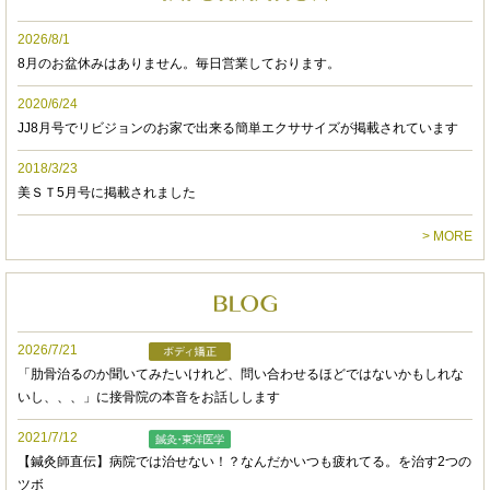
実感するので定期的なメンテナンスには欠かせな
いです。
2026/8/1
不調の状態に合わせ、鍼での治療もしてくださる
8月のお盆休みはありません。毎日営業しております。
こともあります。
2020/6/24
JJ8月号でリビジョンのお家で出来る簡単エクササイズが掲載されています
先生と一対一で施術していただけるので周りのこ
とを気にせずにリラックスした空間で、ついつい
2018/3/23
お喋りに夢中になってしまいます。
美ＳＴ5月号に掲載されました
前回の施術から時間が空いても会話を覚えていて
> MORE
くださるのでコミュニケーション能力も素晴らし
いです。
人体についての知識もしっかりと身に付いてお
り、常に技術向上の為にお勉強されているのだ
2026/7/21
な、と感じます。体調不良の際に健康管理の面で
「肋骨治るのか聞いてみたいけれど、問い合わせるほどではないかもしれな
もアドバイスをくださるので、とてもありがたい
いし、、、」に接骨院の本音をお話しします
です。
2021/7/12
【鍼灸師直伝】病院では治せない！？なんだかいつも疲れてる。を治す2つの
予約フォームで、気軽に予約が出来るのも利用し
ツボ