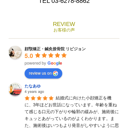
TEL
03-6278-8862
REVIEW
お客様の声
顔顎矯正・鍼灸接骨院 リビジョン
5.0
powered by
G
o
o
g
l
e
review us on
たなあゆ
4 years ago
結婚式に向けた小顔矯正を機
に、3年ほどお世話になっています。年齢を重ね
て感じる口元の下がりや輪郭の緩みが、施術後に
キュッとあがっているのがよくわかります。ま
た、施術後はいつもより発音がしやすいように思