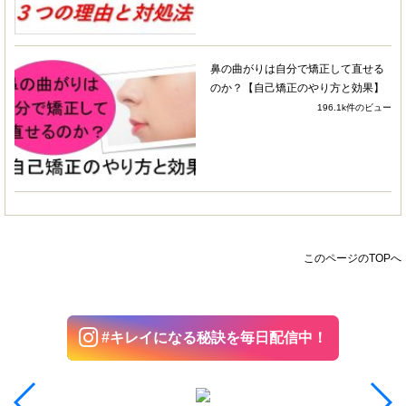
ではだと思います。ここにきたらすべてそろって
いる、デパートのようなところだと思っていま
す。
鼻の曲がりは自分で矯正して直せる
のか？【自己矯正のやり方と効果】
まだ3ヶ月しか通っていませんが、明らかに歪み
196.1k件のビュー
が改善されており、笑ったときの自分の顔にしょ
げることもなくなりました！改善の早さに驚きま
した！
骨が整ってきたら、脂肪へのアプローチのフェー
ズにはいるとのことで、新しいメニューも追加し
ていくとのこと。まだまだ良くなっていくのかと
ワクワクしています！
このページのTOPへ
さき
4 years ago
友人の紹介で伺いました＾＾と
#キレイになる秘訣を毎日配信中！
ても良かったです！顔のずれが戻って施術から日
にちが経過してもまだそのままなので嬉しいで
す！口がスムーズにあくようになりました！！嬉