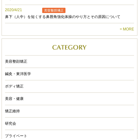
やすい点の一つです。
2020/4/21
あみるいす
鼻下（人中）を短くする鼻唇角強化体操のやり方とその原因について
4 years ago
半年に1回は再発してたギックリ
> MORE
腰も
リビジョンに通ってから治りました☆
ついでに骨格矯正もして貰い
悩みだったエラ張りがなくなり
美容整顔矯正
周りから言われるぐらい
小顔になりました((( ⍥ )))‼︎
鍼灸・東洋医学
ボディ矯正
もうここ以外行けない！
凄い先生ですっ！！
美容・健康
いつも楽しい時間＆メンテナンスを
矯正維持
ありがとうございます！
研究会
これからも通いまーす♪
ryo Inaba
プライベート