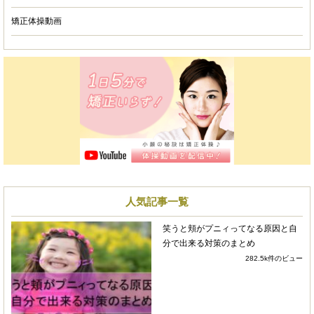
4 years ago
矯正体操動画
整顔矯正で3年以上通っています
が、顔だけのアプローチではなく、体の歪みの改
善から始まり症状によっては鍼を使ってもらった
りします。
普段の食事、姿勢などから根本的な原因を解明し
て頂き、分かりやすく効果のある施術をしてもら
えてとても信頼できます。
毎回の施術後も、見た目でも触っても効果がハッ
キリ分かります。
人気記事一覧
先生も人柄の柔らかい方で、つい仕事のことなど
雑談も聞いてもらいながら施術してもらい、毎回
笑うと頬がプニィってなる原因と自
リラックスできてとても満足しています。
分で出来る対策のまとめ
282.5k件のビュー
これからもぜひ通い続けたいです。
mm m