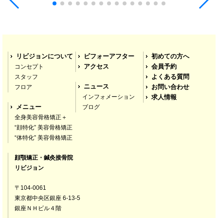
しいです！ストレスの原因とかもわかったので気
をつけて生活してます＾＾おしえていただいたと
を気をつけながら生活してみます！またぜひ伺い
たいです！ありがとうございました！
S.はりー
リビジョンについて
ビフォーアフター
初めての方へ
4 years ago
コンセプト
アクセス
会員予約
顔の歪みが気になってブログを
スタッフ
よくある質問
拝見したとき、すごく丁寧に書かれていたので来
ニュース
フロア
お問い合わせ
院しました。
インフォメーション
求人情報
メニュー
ブログ
全身美容骨格矯正＋
顔の歪みを治す前に食いしばりを治さないといけ
“顔特化” 美容骨格矯正
ないと言われて、色々な検査をしたのですが、す
“体特化” 美容骨格矯正
ごく詳しく調べてもらえました。
顔顎矯正・鍼灸接骨院
中でも、自分ではストレスが溜まってないと思っ
リビジョン
ていたのに、検査ではストレスが溜まっていたの
〒104-0061
でびっくりしました！
東京都中央区銀座 6-13-5
銀座ＮＨビル４階
先生もとても気さくで、色々な事を相談できてよ