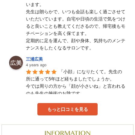
います。
先生は朗らかで、いつも会話も楽しく過ごさせて
いただいています。自宅や日頃の生活で気をつけ
ると良いことも教えてくださるので、帰宅後もモ
チベーションを高く保てます。
定期的に足を運んで、顔や身体、気持ちのメンテ
ナンスをしたくなるサロンです。
三浦広美
4 years ago
「小顔」になりたくて。先生の
所に通って5年ほど経ちましたでしょうか。
今では周りの方から「顔が小さいね」と言われる
のも先生の施術のお陰です。
身体の不調や、顔面や体型の悩みを伝えると、誠
もっと口コミを見る
心誠意施術してくださります。毎回、不調な部位
をピンポイントで施術してくださり、施術中から
施術後までとても気持ち良く、目に見えて効果を