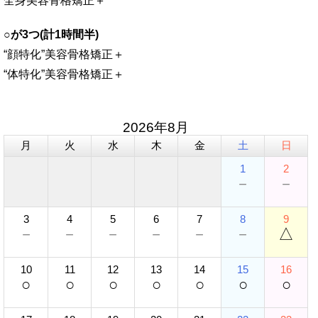
全身美容骨格矯正＋
○が3つ(計1時間半)
“顔特化”美容骨格矯正＋
“体特化”美容骨格矯正＋
2026年8月
月
火
水
木
金
土
日
1
2
－
－
3
4
5
6
7
8
9
－
－
－
－
－
－
△
10
11
12
13
14
15
16
○
○
○
○
○
○
○