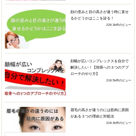
4 years ago
小顔にしたい思いと、顔の歪
顔の歪みと目の高さが違う時に直せ
み、特に笑った際に如実に歪みがでることが長年
るかどうかはここを診る！
気になっており通い始めました。
226.3k件のビュー
施術時間の中で、顔への直接の施術はもちろんの
ことですが、歩き方のチェックや器具をつかって
の身体のトレーニング等々…施術以外のメニュー
もおこなってくださいます。さらには血液検査結
顔幅が広いコンプレックスを自分で
果から食事のアドバイスもいただけました。
解決したい！【頬骨への３つのアプ
ローチのやり方】
これまでいくつかの小顔矯正に通ったことがあり
218.5k件のビュー
ましたが、ここまで全方位から小顔にアプローチ
してくださるところはここしかありません！
複数のところに通わないと受けられないものを、
眉毛の高さが違うのには筋肉に原因
リビジョンさんに通うのみで受けられます。そし
がある３つの理由と対処法
て数あるアプローチから個人の状況に合わせてメ
218.3k件のビュー
ニューを組んでくださるのはリビジョンさんなら