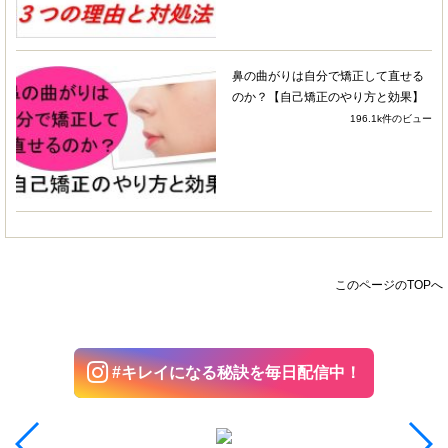
ではだと思います。ここにきたらすべてそろって
いる、デパートのようなところだと思っていま
す。
鼻の曲がりは自分で矯正して直せる
のか？【自己矯正のやり方と効果】
まだ3ヶ月しか通っていませんが、明らかに歪み
196.1k件のビュー
が改善されており、笑ったときの自分の顔にしょ
げることもなくなりました！改善の早さに驚きま
した！
骨が整ってきたら、脂肪へのアプローチのフェー
ズにはいるとのことで、新しいメニューも追加し
ていくとのこと。まだまだ良くなっていくのかと
ワクワクしています！
このページのTOPへ
さき
4 years ago
友人の紹介で伺いました＾＾と
#キレイになる秘訣を毎日配信中！
ても良かったです！顔のずれが戻って施術から日
にちが経過してもまだそのままなので嬉しいで
す！口がスムーズにあくようになりました！！嬉