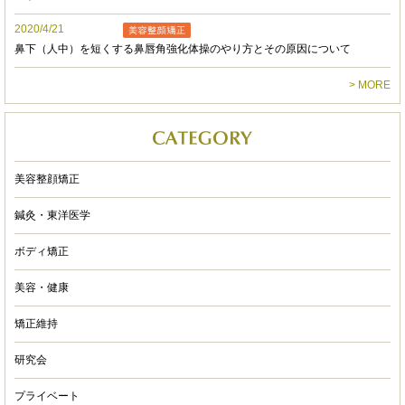
やすい点の一つです。
2020/4/21
あみるいす
鼻下（人中）を短くする鼻唇角強化体操のやり方とその原因について
4 years ago
半年に1回は再発してたギックリ
> MORE
腰も
リビジョンに通ってから治りました☆
ついでに骨格矯正もして貰い
悩みだったエラ張りがなくなり
美容整顔矯正
周りから言われるぐらい
小顔になりました((( ⍥ )))‼︎
鍼灸・東洋医学
ボディ矯正
もうここ以外行けない！
凄い先生ですっ！！
美容・健康
いつも楽しい時間＆メンテナンスを
矯正維持
ありがとうございます！
研究会
これからも通いまーす♪
ryo Inaba
プライベート