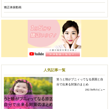
4 years ago
矯正体操動画
整顔矯正で3年以上通っています
が、顔だけのアプローチではなく、体の歪みの改
善から始まり症状によっては鍼を使ってもらった
りします。
普段の食事、姿勢などから根本的な原因を解明し
て頂き、分かりやすく効果のある施術をしてもら
えてとても信頼できます。
毎回の施術後も、見た目でも触っても効果がハッ
キリ分かります。
人気記事一覧
先生も人柄の柔らかい方で、つい仕事のことなど
雑談も聞いてもらいながら施術してもらい、毎回
笑うと頬がプニィってなる原因と自
リラックスできてとても満足しています。
分で出来る対策のまとめ
282.5k件のビュー
これからもぜひ通い続けたいです。
mm m