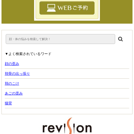
▼よく検索されているワード
顔の歪み
頬骨の出っ張り
頬のこけ
あごの歪み
猫背