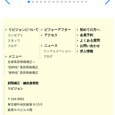
しいです！ストレスの原因とかもわかったので気
をつけて生活してます＾＾おしえていただいたと
を気をつけながら生活してみます！またぜひ伺い
たいです！ありがとうございました！
S.はりー
リビジョンについて
ビフォーアフター
初めての方へ
4 years ago
コンセプト
アクセス
会員予約
顔の歪みが気になってブログを
スタッフ
よくある質問
拝見したとき、すごく丁寧に書かれていたので来
ニュース
フロア
お問い合わせ
院しました。
インフォメーション
求人情報
メニュー
ブログ
全身美容骨格矯正＋
顔の歪みを治す前に食いしばりを治さないといけ
“顔特化” 美容骨格矯正
ないと言われて、色々な検査をしたのですが、す
“体特化” 美容骨格矯正
ごく詳しく調べてもらえました。
顔顎矯正・鍼灸接骨院
中でも、自分ではストレスが溜まってないと思っ
リビジョン
ていたのに、検査ではストレスが溜まっていたの
〒104-0061
でびっくりしました！
東京都中央区銀座 6-13-5
銀座ＮＨビル４階
先生もとても気さくで、色々な事を相談できてよ