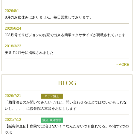
実感するので定期的なメンテナンスには欠かせな
いです。
2026/8/1
不調の状態に合わせ、鍼での治療もしてくださる
8月のお盆休みはありません。毎日営業しております。
こともあります。
2020/6/24
JJ8月号でリビジョンのお家で出来る簡単エクササイズが掲載されています
先生と一対一で施術していただけるので周りのこ
とを気にせずにリラックスした空間で、ついつい
2018/3/23
お喋りに夢中になってしまいます。
美ＳＴ5月号に掲載されました
前回の施術から時間が空いても会話を覚えていて
> MORE
くださるのでコミュニケーション能力も素晴らし
いです。
人体についての知識もしっかりと身に付いてお
り、常に技術向上の為にお勉強されているのだ
2026/7/21
な、と感じます。体調不良の際に健康管理の面で
「肋骨治るのか聞いてみたいけれど、問い合わせるほどではないかもしれな
もアドバイスをくださるので、とてもありがたい
いし、、、」に接骨院の本音をお話しします
です。
2021/7/12
【鍼灸師直伝】病院では治せない！？なんだかいつも疲れてる。を治す2つの
予約フォームで、気軽に予約が出来るのも利用し
ツボ