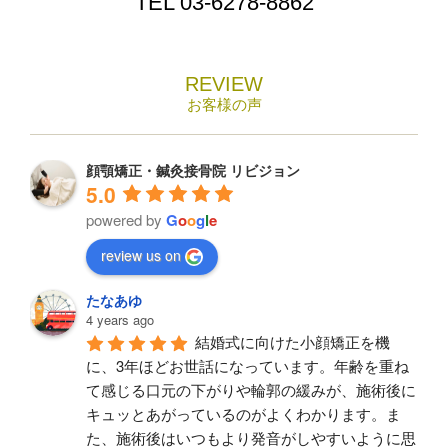
TEL
03-6278-8862
REVIEW
お客様の声
顔顎矯正・鍼灸接骨院 リビジョン
5.0
powered by
G
o
o
g
l
e
review us on
たなあゆ
4 years ago
結婚式に向けた小顔矯正を機
に、3年ほどお世話になっています。年齢を重ね
て感じる口元の下がりや輪郭の緩みが、施術後に
キュッとあがっているのがよくわかります。ま
た、施術後はいつもより発音がしやすいように思