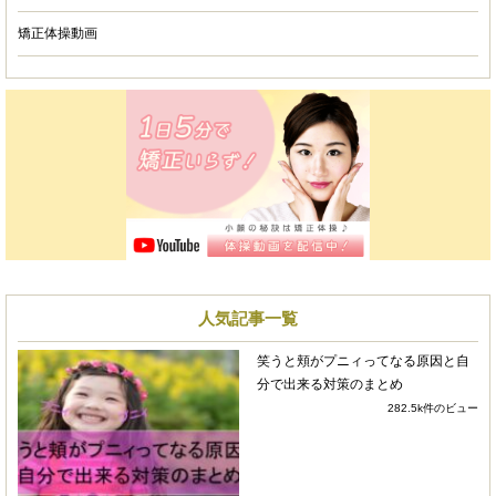
4 years ago
矯正体操動画
整顔矯正で3年以上通っています
が、顔だけのアプローチではなく、体の歪みの改
善から始まり症状によっては鍼を使ってもらった
りします。
普段の食事、姿勢などから根本的な原因を解明し
て頂き、分かりやすく効果のある施術をしてもら
えてとても信頼できます。
毎回の施術後も、見た目でも触っても効果がハッ
キリ分かります。
人気記事一覧
先生も人柄の柔らかい方で、つい仕事のことなど
雑談も聞いてもらいながら施術してもらい、毎回
笑うと頬がプニィってなる原因と自
リラックスできてとても満足しています。
分で出来る対策のまとめ
282.5k件のビュー
これからもぜひ通い続けたいです。
mm m