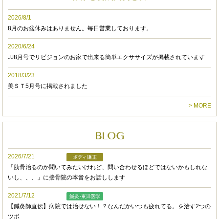
実感するので定期的なメンテナンスには欠かせな
いです。
2026/8/1
不調の状態に合わせ、鍼での治療もしてくださる
8月のお盆休みはありません。毎日営業しております。
こともあります。
2020/6/24
JJ8月号でリビジョンのお家で出来る簡単エクササイズが掲載されています
先生と一対一で施術していただけるので周りのこ
とを気にせずにリラックスした空間で、ついつい
2018/3/23
お喋りに夢中になってしまいます。
美ＳＴ5月号に掲載されました
前回の施術から時間が空いても会話を覚えていて
> MORE
くださるのでコミュニケーション能力も素晴らし
いです。
人体についての知識もしっかりと身に付いてお
り、常に技術向上の為にお勉強されているのだ
2026/7/21
な、と感じます。体調不良の際に健康管理の面で
「肋骨治るのか聞いてみたいけれど、問い合わせるほどではないかもしれな
もアドバイスをくださるので、とてもありがたい
いし、、、」に接骨院の本音をお話しします
です。
2021/7/12
【鍼灸師直伝】病院では治せない！？なんだかいつも疲れてる。を治す2つの
予約フォームで、気軽に予約が出来るのも利用し
ツボ