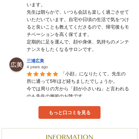
います。
先生は朗らかで、いつも会話も楽しく過ごさせて
いただいています。自宅や日頃の生活で気をつけ
ると良いことも教えてくださるので、帰宅後もモ
チベーションを高く保てます。
定期的に足を運んで、顔や身体、気持ちのメンテ
ナンスをしたくなるサロンです。
三浦広美
4 years ago
「小顔」になりたくて。先生の
所に通って5年ほど経ちましたでしょうか。
今では周りの方から「顔が小さいね」と言われる
のも先生の施術のお陰です。
身体の不調や、顔面や体型の悩みを伝えると、誠
もっと口コミを見る
心誠意施術してくださります。毎回、不調な部位
をピンポイントで施術してくださり、施術中から
施術後までとても気持ち良く、目に見えて効果を