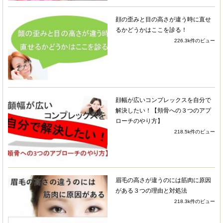
4 years ago
小顔にしたい思いと、顔の歪
顔の歪みと目の高さが違う時に直せ
み、特に笑った際に如実に歪みがでることが長年
るかどうかはここを診る！
気になっており通い始めました。
226.3k件のビュー
施術時間の中で、顔への直接の施術はもちろんの
ことですが、歩き方のチェックや器具をつかって
の身体のトレーニング等々…施術以外のメニュー
もおこなってくださいます。さらには血液検査結
顔幅が広いコンプレックスを自分で
果から食事のアドバイスもいただけました。
解決したい！【頬骨への３つのアプ
ローチのやり方】
これまでいくつかの小顔矯正に通ったことがあり
218.5k件のビュー
ましたが、ここまで全方位から小顔にアプローチ
してくださるところはここしかありません！
複数のところに通わないと受けられないものを、
眉毛の高さが違うのには筋肉に原因
リビジョンさんに通うのみで受けられます。そし
がある３つの理由と対処法
て数あるアプローチから個人の状況に合わせてメ
218.3k件のビュー
ニューを組んでくださるのはリビジョンさんなら