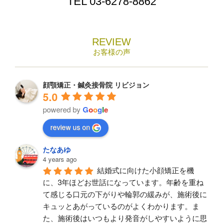
TEL
03-6278-8862
REVIEW
お客様の声
顔顎矯正・鍼灸接骨院 リビジョン
5.0
powered by
G
o
o
g
l
e
review us on
たなあゆ
4 years ago
結婚式に向けた小顔矯正を機
に、3年ほどお世話になっています。年齢を重ね
て感じる口元の下がりや輪郭の緩みが、施術後に
キュッとあがっているのがよくわかります。ま
た、施術後はいつもより発音がしやすいように思