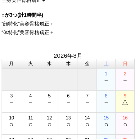
全身美容骨格矯正＋
○が3つ(計1時間半)
“顔特化”美容骨格矯正＋
“体特化”美容骨格矯正＋
2026年8月
月
火
水
木
金
土
日
1
2
－
－
3
4
5
6
7
8
9
－
－
－
－
－
－
△
10
11
12
13
14
15
16
○
○
○
○
○
○
○