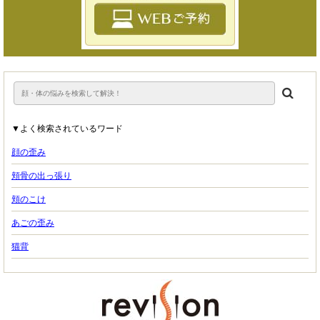
▼よく検索されているワード
顔の歪み
頬骨の出っ張り
頬のこけ
あごの歪み
猫背