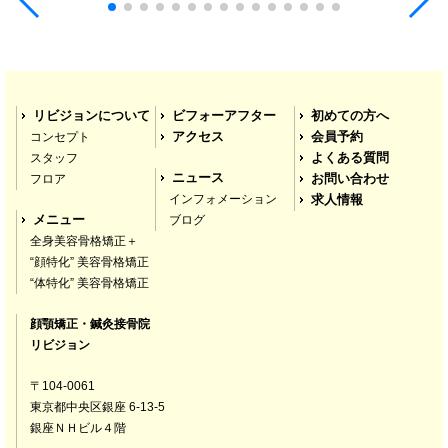
しいです！ストレスの原因とかもわかったので気
をつけて生活してます＾＾おしえていただいたと
を気をつけながら生活してみます！またぜひ伺い
たいです！ありがとうございました！
S.はりー
リビジョンについて
ビフォーアフター
初めての方へ
4 years ago
コンセプト
アクセス
会員予約
顔の歪みが気になってブログを
スタッフ
よくある質問
拝見したとき、すごく丁寧に書かれていたので来
ニュース
フロア
お問い合わせ
院しました。
インフォメーション
求人情報
メニュー
ブログ
全身美容骨格矯正＋
顔の歪みを治す前に食いしばりを治さないといけ
“顔特化” 美容骨格矯正
ないと言われて、色々な検査をしたのですが、す
“体特化” 美容骨格矯正
ごく詳しく調べてもらえました。
顔顎矯正・鍼灸接骨院
中でも、自分ではストレスが溜まってないと思っ
リビジョン
ていたのに、検査ではストレスが溜まっていたの
〒104-0061
でびっくりしました！
東京都中央区銀座 6-13-5
銀座ＮＨビル４階
先生もとても気さくで、色々な事を相談できてよ