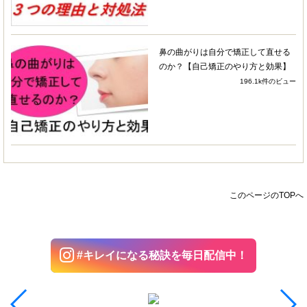
ではだと思います。ここにきたらすべてそろって
いる、デパートのようなところだと思っていま
す。
鼻の曲がりは自分で矯正して直せる
のか？【自己矯正のやり方と効果】
まだ3ヶ月しか通っていませんが、明らかに歪み
196.1k件のビュー
が改善されており、笑ったときの自分の顔にしょ
げることもなくなりました！改善の早さに驚きま
した！
骨が整ってきたら、脂肪へのアプローチのフェー
ズにはいるとのことで、新しいメニューも追加し
ていくとのこと。まだまだ良くなっていくのかと
ワクワクしています！
このページのTOPへ
さき
4 years ago
友人の紹介で伺いました＾＾と
#キレイになる秘訣を毎日配信中！
ても良かったです！顔のずれが戻って施術から日
にちが経過してもまだそのままなので嬉しいで
す！口がスムーズにあくようになりました！！嬉