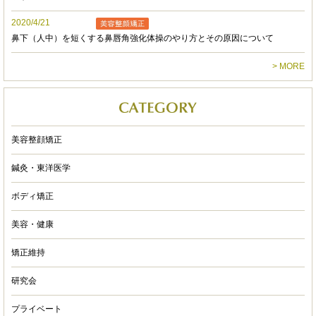
やすい点の一つです。
2020/4/21
あみるいす
鼻下（人中）を短くする鼻唇角強化体操のやり方とその原因について
4 years ago
半年に1回は再発してたギックリ
> MORE
腰も
リビジョンに通ってから治りました☆
ついでに骨格矯正もして貰い
悩みだったエラ張りがなくなり
美容整顔矯正
周りから言われるぐらい
小顔になりました((( ⍥ )))‼︎
鍼灸・東洋医学
ボディ矯正
もうここ以外行けない！
凄い先生ですっ！！
美容・健康
いつも楽しい時間＆メンテナンスを
矯正維持
ありがとうございます！
研究会
これからも通いまーす♪
ryo Inaba
プライベート